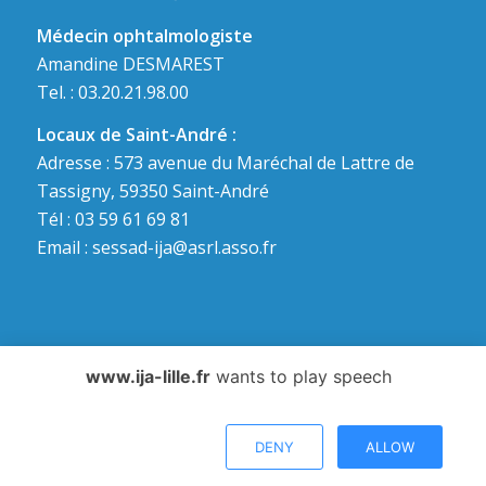
Médecin ophtalmologiste
Amandine DESMAREST
Tel. : 03.20.21.98.00
Locaux de Saint-André :
Adresse : 573 avenue du Maréchal de Lattre de
Tassigny, 59350 Saint-André
Tél : 03 59 61 69 81
Email :
sessad-ija@asrl.asso.fr
www.ija-lille.fr
wants to play speech
© 2018 IJA de Lille - Tous droits réservés - Conception et réalisation du
site :
DENY
ALLOW
Téléchargements
Mentions légales
Contact
Actualités