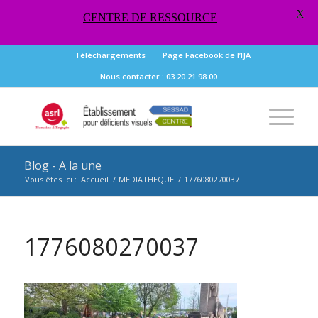
X
CENTRE DE RESSOURCE
Téléchargements
Page Facebook de l’IJA
Nous contacter : 03 20 21 98 00
Blog - A la une
Vous êtes ici :
Accueil
/
MEDIATHEQUE
/
1776080270037
1776080270037