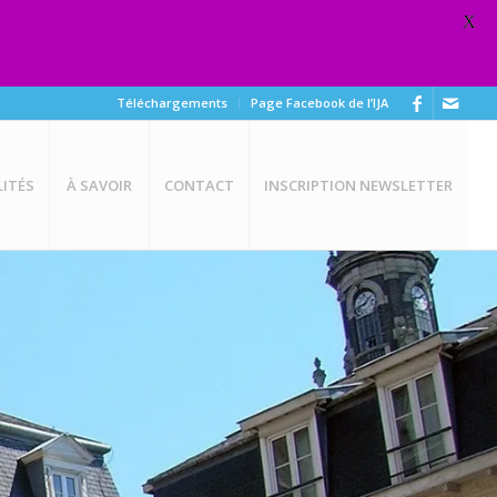
X
Téléchargements
Page Facebook de l’IJA
ITÉS
À SAVOIR
CONTACT
INSCRIPTION NEWSLETTER