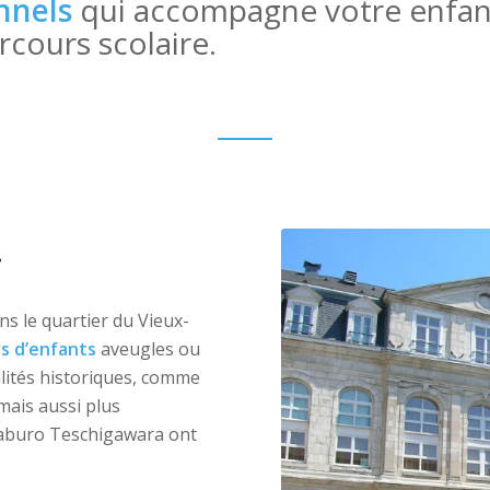
t des techniques de compensation.
…
ns le quartier du Vieux-
ers d’enfants
aveugles ou
alités historiques, comme
mais aussi plus
aburo Teschigawara ont