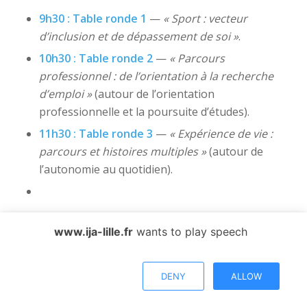
9h30 : Table ronde 1
—
« Sport : vecteur
d’inclusion et de dépassement de soi »
.
10h30 : Table ronde 2
—
« Parcours
professionnel : de l’orientation à la recherche
d’emploi »
(autour de l’orientation
professionnelle et la poursuite d’études).
11h30 : Table ronde 3
—
« Expérience de vie :
parcours et histoires multiples »
(autour de
l’autonomie au quotidien).
Le Village des partenaires
www.ija-lille.fr
wants to play speech
Le Village des partenaires sera accessible sur
l’ensemble de la matinée. Cet espace vous
DENY
ALLOW
permettra de rencontrer et d’échanger avec les
structures suivantes :