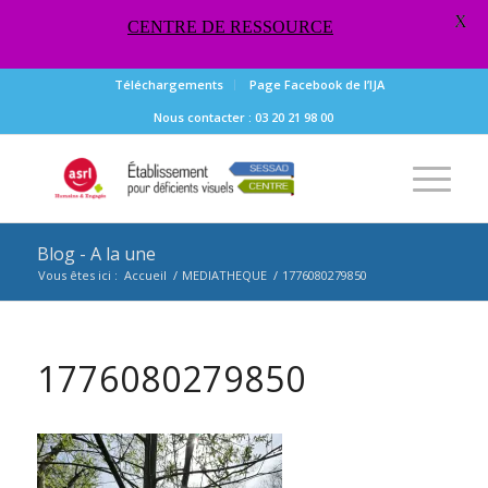
X
CENTRE DE RESSOURCE
Téléchargements
Page Facebook de l’IJA
Nous contacter : 03 20 21 98 00
Blog - A la une
Vous êtes ici :
Accueil
/
MEDIATHEQUE
/
1776080279850
1776080279850