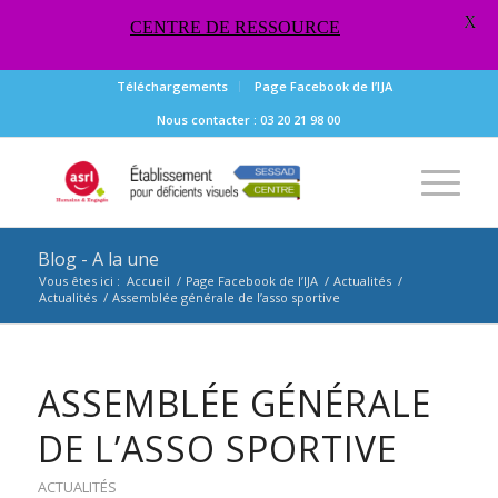
X
CENTRE DE RESSOURCE
Téléchargements
Page Facebook de l’IJA
Nous contacter : 03 20 21 98 00
Blog - A la une
Vous êtes ici :
Accueil
/
Page Facebook de l’IJA
/
Actualités
/
Actualités
/
Assemblée générale de l’asso sportive
ASSEMBLÉE GÉNÉRALE
DE L’ASSO SPORTIVE
ACTUALITÉS