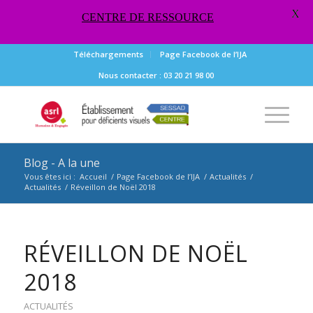
X
CENTRE DE RESSOURCE
Téléchargements
Page Facebook de l’IJA
Nous contacter : 03 20 21 98 00
Blog - A la une
Vous êtes ici :
Accueil
/
Page Facebook de l’IJA
/
Actualités
/
Actualités
/
Réveillon de Noël 2018
RÉVEILLON DE NOËL
2018
ACTUALITÉS