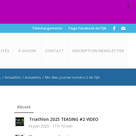
X
Téléchargements
Page Facebook de l’IJA
ITÉS
À SAVOIR
CONTACT
INSCRIPTION NEWSLETTER
A
/
Actualités
/
Actualités
/
Mic-Mac journal numéro 2 de l’IJA
Récent
Triathlon 2025 TEASING #2 VIDEO
16 juin 2025 - 17 h 10 min