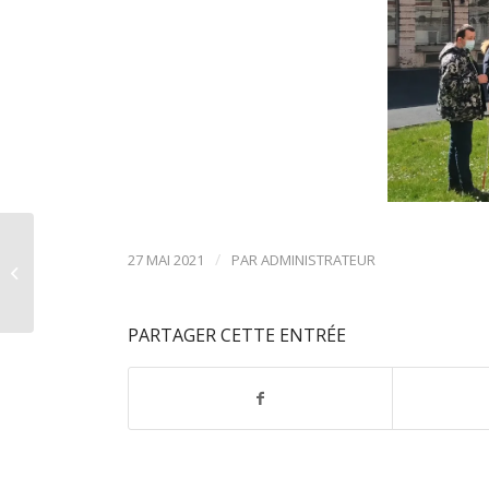
» Voici un article paru
/
27 MAI 2021
PAR
ADMINISTRATEUR
sur le site internet
« les pros de la petite
enfance »...
PARTAGER CETTE ENTRÉE