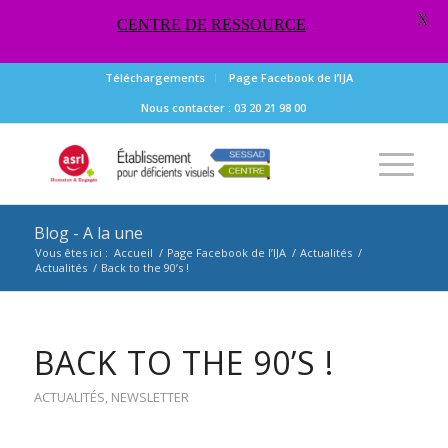
X
CENTRE DE RESSOURCE
Téléchargements
Page Facebook de l’IJA
Nous contacter : 03 20 21 98 00
Blog - A la une
Vous êtes ici :
Accueil
/
Page Facebook de l’IJA
/
Actualités
/
Actualités
/
Back to the 90’s !
BACK TO THE 90’S !
ACTUALITÉS
,
NEWSLETTER