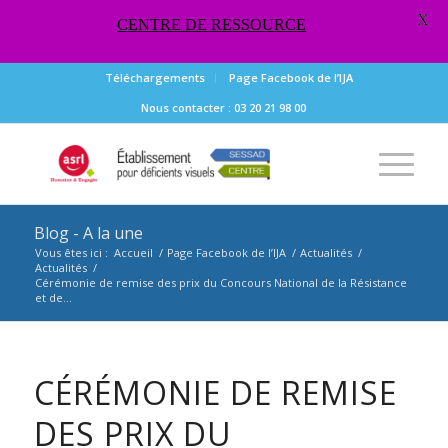
X
CENTRE DE RESSOURCE
Téléchargements
Page Facebook de l’IJA
Nous contacter : 03 20 21 98 00
Blog - A la une
Vous êtes ici :
Accueil
/
Page Facebook de l’IJA
/
Actualités
/
Actualités
/
Cérémonie de remise des prix du Concours National de la Résistance
et de...
CÉRÉMONIE DE REMISE
DES PRIX DU