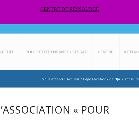
CENTRE DE RESSOURCE
ACCUEIL
PÔLE PETITE ENFANCE / SESSAD
CENTRE
ACTUAL
Vous êtes ici :
Accueil
/
Page Facebook de l’IJA
/
Actualité
L’ASSOCIATION « POUR