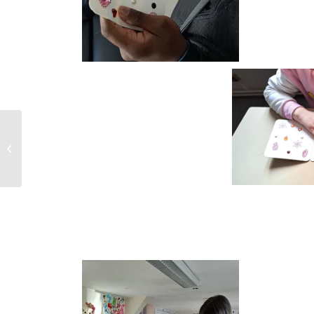
Concours: Les
Odyssées de France
Inter !