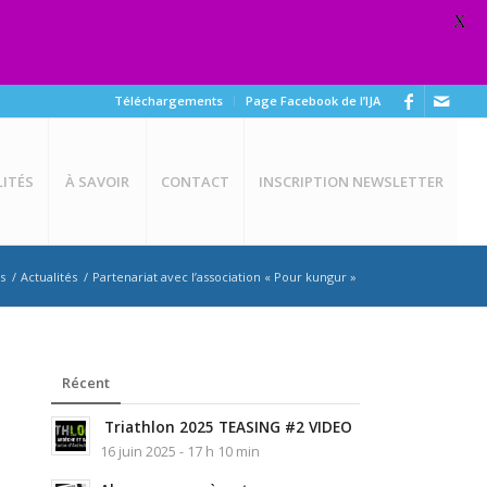
X
Téléchargements
Page Facebook de l’IJA
ITÉS
À SAVOIR
CONTACT
INSCRIPTION NEWSLETTER
s
/
Actualités
/
Partenariat avec l’association « Pour kungur »
Récent
Triathlon 2025 TEASING #2 VIDEO
16 juin 2025 - 17 h 10 min