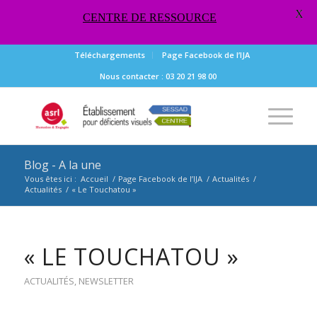
X
CENTRE DE RESSOURCE
Téléchargements
Page Facebook de l’IJA
Nous contacter : 03 20 21 98 00
Blog - A la une
Vous êtes ici :
Accueil
/
Page Facebook de l’IJA
/
Actualités
/
Actualités
/
« Le Touchatou »
« LE TOUCHATOU »
ACTUALITÉS
,
NEWSLETTER