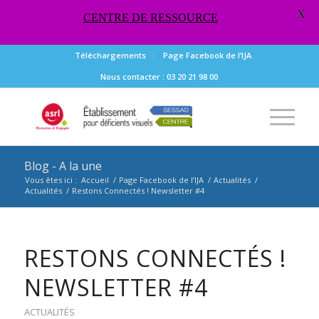
X
CENTRE DE RESSOURCE
Téléchargements
Page Facebook de l’IJA
Nous contacter : 03 20 21 98 00
Blog - A la une
Vous êtes ici :
Accueil
/
Page Facebook de l’IJA
/
Actualités
/
Actualités
/
Restons Connectés ! Newsletter #4
RESTONS CONNECTÉS !
NEWSLETTER #4
ACTUALITÉS