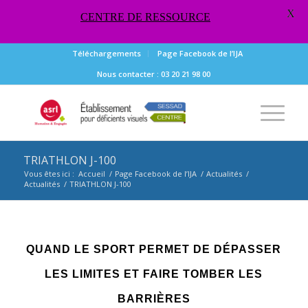
X
CENTRE DE RESSOURCE
Téléchargements
Page Facebook de l’IJA
Nous contacter : 03 20 21 98 00
TRIATHLON J-100
Vous êtes ici :
Accueil
/
Page Facebook de l’IJA
/
Actualités
/
Actualités
/
TRIATHLON J-100
QUAND LE SPORT PERMET DE DÉPASSER
LES LIMITES ET FAIRE TOMBER LES
BARRIÈRES