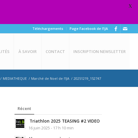
X
Téléchargements
Page Facebook de l’IJA
ITÉS
À SAVOIR
CONTACT
INSCRIPTION NEWSLETTER
/
MEDIATHEQUE
/
Marché de Noel de l’IJA
/
20251219_152747
Récent
Triathlon 2025 TEASING #2 VIDEO
16 juin 2025 - 17 h 10 min