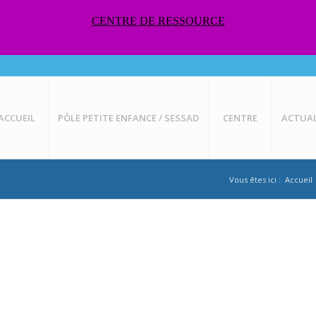
CENTRE DE RESSOURCE
ACCUEIL
PÔLE PETITE ENFANCE / SESSAD
CENTRE
ACTUAL
Vous êtes ici :
Accueil